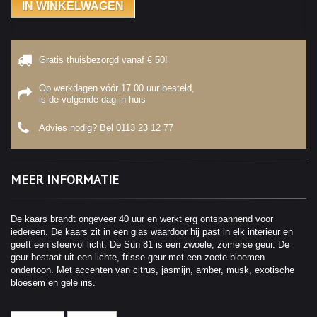
IN WINKELWAGEN
Gratis thuisbezorgd vanaf € 50!
Op werkdagen vóór 17.00 uur besteld,
is de volgende dag in huis
Advies nodig? Bel
0113 23 12 77
MEER INFORMATIE
De kaars brandt ongeveer 40 uur en werkt erg ontspannend voor
iedereen. De kaars zit in een glas waardoor hij past in elk interieur en
geeft een sfeervol licht. De Sun 81 is een zwoele, zomerse geur. De
geur bestaat uit een lichte, frisse geur met een zoete bloemen
ondertoon. Met accenten van citrus, jasmijn, amber, musk, exotische
bloesem en gele iris.