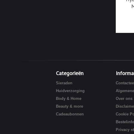
M
Categorieën
Informa
Sieraden
Contactee
Huidverzorging
Algemene
Body & Home
Over ons
Beauty & more
Disclaime
Cadeaubonnen
Cookie Po
Bestelinf
Privacy s