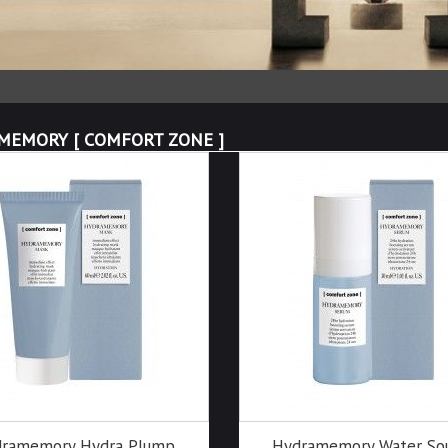
MEMORY [ COMFORT ZONE ]
ramemory Hydra Plump
Hydramemory Water So