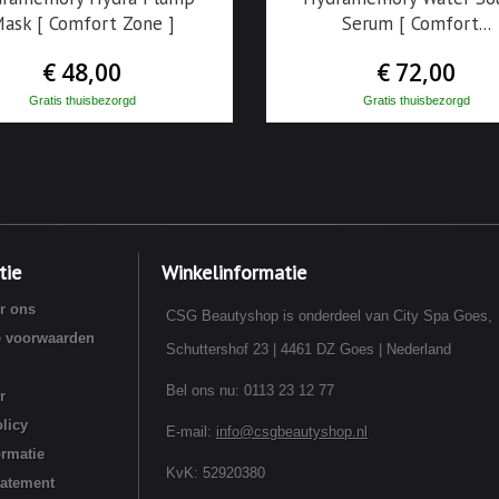
ask [ Comfort Zone ]
Serum [ Comfort...
€ 48,00
€ 72,00
Gratis thuisbezorgd
Gratis thuisbezorgd
tie
Winkelinformatie
r ons
CSG Beautyshop is onderdeel van City Spa Goes,
 voorwaarden
Schuttershof 23 | 4461 DZ Goes | Nederland
Bel ons nu:
0113 23 12 77
r
licy
E-mail:
info@csgbeautyshop.nl
ormatie
KvK: 52920380
tatement