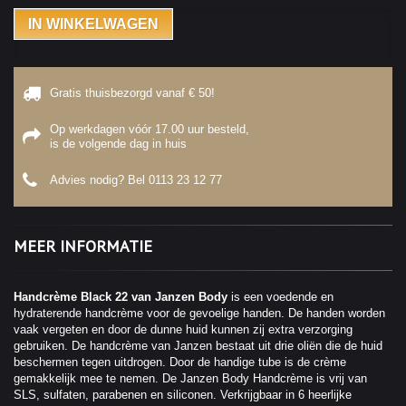
IN WINKELWAGEN
Gratis thuisbezorgd vanaf € 50!
Op werkdagen vóór 17.00 uur besteld,
is de volgende dag in huis
Advies nodig? Bel
0113 23 12 77
MEER INFORMATIE
Handcrème Black 22 van Janzen Body
is een voedende en
hydraterende handcrème voor de gevoelige handen. De handen worden
vaak vergeten en door de dunne huid kunnen zij extra verzorging
gebruiken. De handcrème van Janzen bestaat uit drie oliën die de huid
beschermen tegen uitdrogen. Door de handige tube is de crème
gemakkelijk mee te nemen. De Janzen Body Handcrème is vrij van
SLS, sulfaten, parabenen en siliconen. Verkrijgbaar in 6 heerlijke