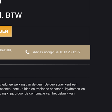
l. BTW
GEN
besteld,
Advies nodig? Bel
0113 23 12 77
angdurige werking van de geur. De deo spray kent een
abonen, hete kruiden en tropische schorsen. Hydrateert en
ing krijgt u door de combinatie van het gebruik van