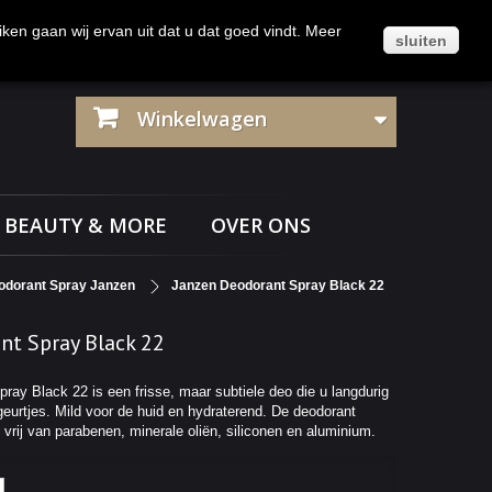
Klantenservice
Contact
Inloggen
iken gaan wij ervan uit dat u dat goed vindt. Meer
sluiten
Winkelwagen
BEAUTY & MORE
OVER ONS
odorant Spray Janzen
Janzen Deodorant Spray Black 22
nt Spray Black 22
ray Black 22 is een frisse, maar subtiele deo die u langdurig
eurtjes. Mild voor de huid en hydraterend. De deodorant
vrij van parabenen, minerale oliën, siliconen en aluminium.