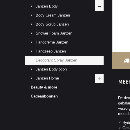
Janzen Body
Body Cream Janzen
Body Scrub Janzen
Shower Foam Janzen
Handcrème Janzen
Handzeep Janzen
Deodorant Spray Janzen
Janzen Bodylotion
Janzen Home
MEER
Beauty & more
Cadeaubonnen
De deo
gebala
verzor
meerder
✓ Hydr
✓ Gesc