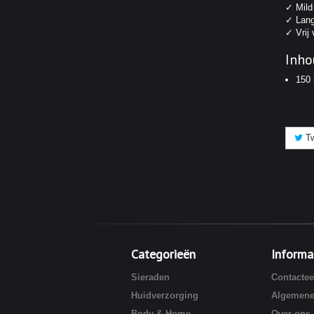
✓ Mild
✓ Lang
✓ Vrij
Inho
150 
Tw
Categorieën
Informa
Sieraden
Contactee
Huidverzorging
Algemene
Body & Home
Over ons