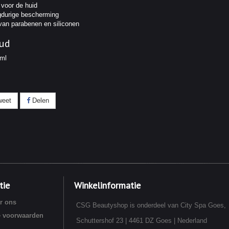
 voor de huid
durige bescherming
 van parabenen en siliconen
ud
ml
eet
Delen
tie
Winkelinformatie
r ons
CSG Beautyshop is onderdeel van City Spa Goes,
 voorwaarden
Schuttershof 23 | 4461 DZ Goes | Nederland