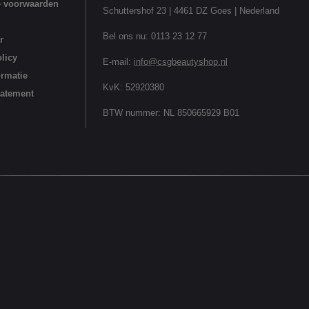
 voorwaarden
Schuttershof 23 | 4461 DZ Goes | Nederland
Bel ons nu:
0113 23 12 77
r
licy
E-mail:
info@csgbeautyshop.nl
ormatie
KvK: 52920380
tatement
BTW nummer: NL 850665929 B01