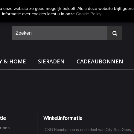
 onze website zo goed mogelijk beleeft. Als u deze website blijft gebru
informatie over cookies leest u in onze
Cookie Policy
.
Y & HOME
SIERADEN
CADEAUBONNEN
tie
Winkelinformatie
r ons
CSG Beautyshop is onderdeel van City Spa Goes,