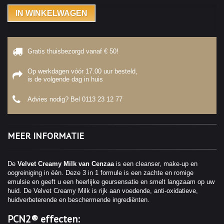
IN WINKELWAGEN
Gratis thuisbezorgd vanaf € 50!
Op werkdagen vóór 17.00 uur besteld,
is de volgende dag in huis
Advies nodig? Bel
0113 23 12 77
MEER INFORMATIE
De
Velvet Creamy Milk van Cenzaa
is een cleanser, make-up en
oogreiniging in één. Deze 3 in 1 formule is een zachte en romige
emulsie en geeft u een heerlijke geursensatie en smelt langzaam op uw
huid. De Velvet Creamy Milk is rijk aan voedende, anti-oxidatieve,
huidverbeterende en beschermende ingrediënten.
PCN2
® effecten: