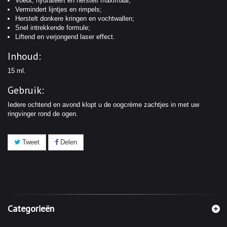
Voedt, hydrateert en herstelt maximaal;
Vermindert lijntjes en rimpels;
Herstelt donkere kringen en vochtwallen;
Snel intrekkende formule;
Liftend en verjongend laser effect.
Inhoud:
15 ml.
Gebruik:
Iedere ochtend en avond klopt u de oogcrème zachtjes in met uw
ringvinger rond de ogen.
Tweet
Delen
Categorieën