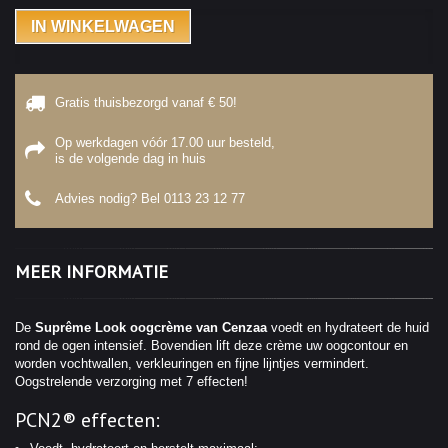
IN WINKELWAGEN
Gratis thuisbezorgd vanaf € 50!
Op werkdagen vóór 17.00 uur besteld,
is de volgende dag in huis
Advies nodig? Bel
0113 23 12 77
MEER INFORMATIE
De
Suprême Look oogcrème van Cenzaa
voedt en hydrateert de huid
rond de ogen intensief. Bovendien lift deze crème uw oogcontour en
worden vochtwallen, verkleuringen en fijne lijntjes vermindert.
Oogstrelende verzorging met 7 effecten!
PCN2® effecten: