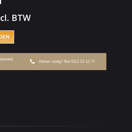
cl. BTW
GEN
besteld,
Advies nodig? Bel
0113 23 12 77