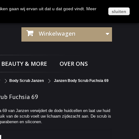
Klantenservice
Contact
Inloggen
iken gaan wij ervan uit dat u dat goed vindt. Meer
sluiten
Winkelwagen
BEAUTY & MORE
OVER ONS
y
Body Scrub Janzen
Janzen Body Scrub Fuchsia 69
rub Fuchsia 69
69 van Janzen verwijdert de dode huidcellen en laat uw huid
ruik van de scrub voelt uw lichaam zijdezacht aan. De scrub is
 parabenen en siliconen.