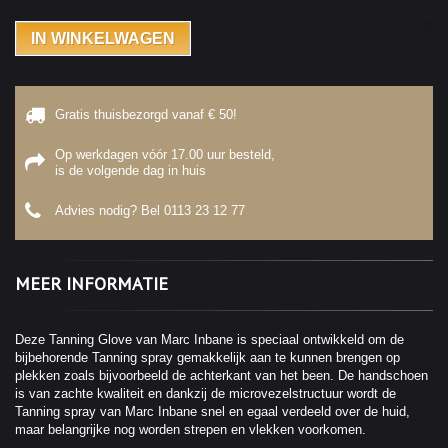
IN WINKELWAGEN
Gratis thuisbezorgd vanaf € 50!
Op werkdagen vóór 17.00 uur besteld,
is de volgende dag in huis
Advies nodig? Bel
0113 23 12 77
MEER INFORMATIE
Deze Tanning Glove van Marc Inbane is speciaal ontwikkeld om de
bijbehorende Tanning spray gemakkelijk aan te kunnen brengen op
plekken zoals bijvoorbeeld de achterkant van het been. De handschoen
is van zachte kwaliteit en dankzij de microvezelstructuur wordt de
Tanning spray van Marc Inbane snel en egaal verdeeld over de huid,
maar belangrijke nog worden strepen en vlekken voorkomen.